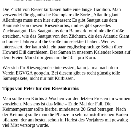
Die Zucht von Riesenkürbissen hatte eine lange Tradition. Man
verwendet für gigantische Exemplare die Sorte „Atlantic giant“.
Allerdings muss man hier aufpassen: Es gibt Saatgut aus dem
Baumarkt von diesem Riesenkürbis, und es gibt spezielles
Zuchtsaatgut. Das Saatgut aus dem Baumarkt wird nie die Größe
erreichen, wie das Saatgut von den Züchtern, die den Atlantic Giant
schon seit Jahren auf die Größe hin selektiert haben. Wen es
interessiert, der kann sich ein paar englischsprachige Seiten über
Howard Dill durchlesen. Der Samen in unserem Kalender kostet auf
dem Freien Markt übrigens um die 5€ – pro Korn.
Wer sich für Riesengemüse interessiert, kann ja mal nach dem
Verein EGVGA googeln. Bei diesem gibt es recht günstig tolle
Samenpakete, nicht nur mit Kürbissen.
Tipps von Peter für den Riesenkürbis:
Man sollte den Kürbis 2 Wochen vor den letzten Frösten im warmen
vorziehen. Meistens ist das Mitte – Ende Mai der Fall. Die
Keimtemperatur sollte hierbei mindestens 20 Grad betragen. Nach
der Keimung sollte man die Pflanze in sehr nährstoffreichen Boden
pflanzen, der am besten schon in Herbst des Vorjahres mit gewaltig
viel Mist versorgt wurde.