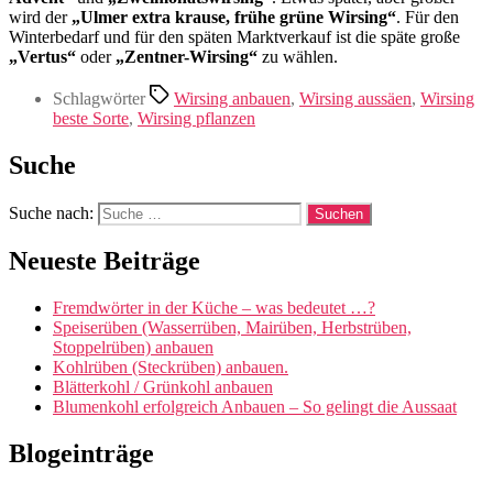
wird der
„Ulmer extra krause, frühe grüne Wirsing“
. Für den
Winterbedarf und für den späten Marktverkauf ist die späte große
„Vertus“
oder
„Zentner-Wirsing“
zu wählen.
Schlagwörter
Wirsing anbauen
,
Wirsing aussäen
,
Wirsing
beste Sorte
,
Wirsing pflanzen
Suche
Suche nach:
Neueste Beiträge
Fremdwörter in der Küche – was bedeutet …?
Speiserüben (Wasserrüben, Mairüben, Herbstrüben,
Stoppelrüben) anbauen
Kohlrüben (Steckrüben) anbauen.
Blätterkohl / Grünkohl anbauen
Blumenkohl erfolgreich Anbauen – So gelingt die Aussaat
Blogeinträge