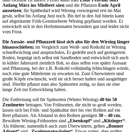
Anfang März ins Mistbeet säen
und die Pflanzen
Ende April
aussetzen
; für Spätbedarf wird Wirsing vorwiegend erst im Mai
gesät, selbst bis Anfang Juni noch. Bis tief in den Juli hinein kann
auf abgeräumte Früh-Gemüsebeete Wirsing gepflanzt werden. Er
entwickelt sich in den Herbstmonaten besonders gut und leidet nicht
vom Frost.
Die Aussäe- und Pflanzzeit lässt sich also für den Wirsing länger
hinausschieben;
im Vergleich zum Weiß- und Rotkohl ist Wirsing
schnellwüchsig und anspruchslos
.
Er gedeiht noch auf geringerem
Boden, begnügt sich selbst mit Sandboden und entwickelt sich auch
in kühler Jahreszeit ziemlich flott, so dass selbst von später Aussaat
und Pflanzung, bei der z.B. Rotkohl vollständig fehlschlagen würde,
noch eine gute Mittelernte zu erwarten ist. Zum Überwintern sind
große Köpfe erwünscht, weil sie sich besser halten und ausgiebiger
sind. Hierfür pflanzt man also Spätsorten zeitig, so dass sie eine
lange Zeit zur Entwicklung haben.
Die Entfernung soll für Spätsorten (Winter-Wirsing)
40 bis 50
Zentimeter
betragen. Von Frühsorten, die nicht so groß werden,
lassen sich bei Früh- und Spätkultur drei bis vier Reihen auf ein
Beet pflanzen. Als Abstand in den Reihen genügen
30 – 40 cm.
Bewährte Wirsing-Frühsorten sind
„Eisenkopf“
und
„Kitzinger“
.
Als früheste, namentlich auch zum Überwintern, gelten
„Bonner
Advent“
und
„Zweimonatswirsing“
. Etwas später, aber größer